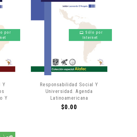
lo por
Sólo por
rnet
Internet
l Y
Responsabilidad Social Y
os
Universidad. Agenda
o Y
Latinoamericana
Precio
$0.00