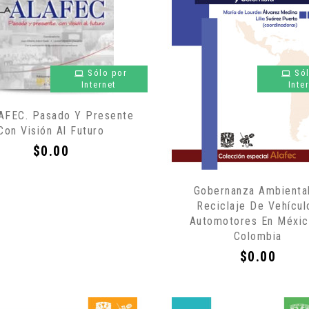
Sólo por
Só
Internet
Inte
AFEC. Pasado Y Presente
Con Visión Al Futuro
Precio
$0.00
Gobernanza Ambienta
Reciclaje De Vehícul
Automotores En Méxic
Colombia
Precio
$0.00