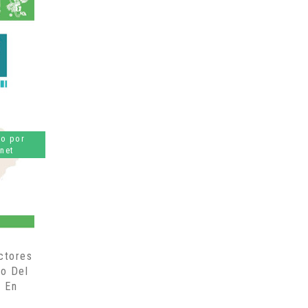
lo por
rnet
ctores
lo Del
l En