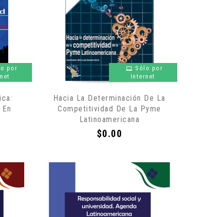
lo por
Sólo por
rnet
Internet
ica:
Hacia La Determinación De La
 En
Competitividad De La Pyme
Latinoamericana
Precio
$0.00