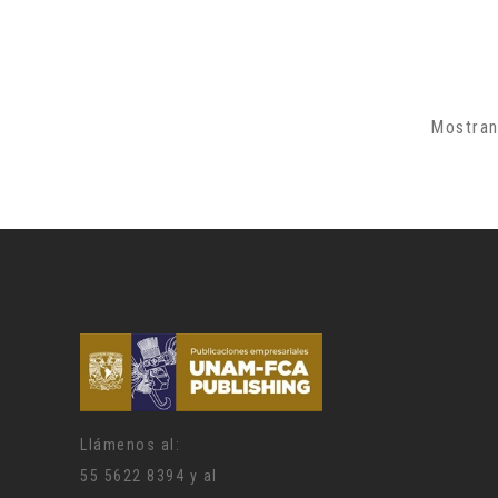
Mostran
Llámenos al:
55 5622 8394 y al