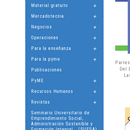
Material gratuito

Mercadotecnia

Negocios

Operaciones

Para la enseñanza

Para la pyme

Partes
Del 
Publicaciones
La
PyME

Recursos Humanos

Revistas

Seminario Universitario de
Emprendimiento Social,
Administración Sostenible y
Formación Integral... (SUESA)