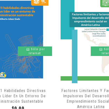
Sólo por
Só
Internet
Inte
1 Habilidades Directivas
Factores Limitantes Y Fa
n Líder En Un Entorno De
Impulsores Del Desarrol
inistración Sustentable
Emprendimiento Socia
América Latina
Precio
$0.00