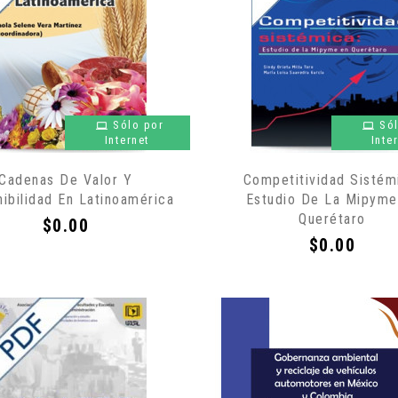
Sólo por
Só
Internet
Inte
Cadenas De Valor Y
Competitividad Sistém
ibilidad En Latinoamérica
Estudio De La Mipyme
Querétaro
Precio
$0.00
Precio
$0.00