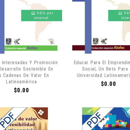
Sólo por
Só
Internet
Inte
 Interesadas Y Promoción
Educar Para El Emprendi
Desarrollo Sostenible En
Social, Un Reto Para
s Cadenas De Valor En
Universidad Latinoamer
Latinoamérica
Precio
$0.00
Precio
$0.00