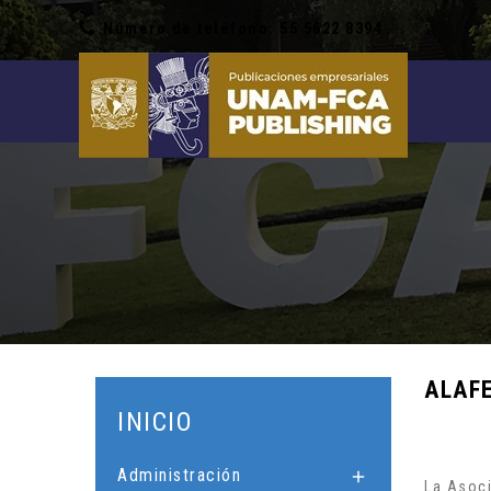
Número de teléfono: 55 5622 8394
ALAF
INICIO
Administración

La Asoci