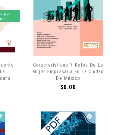
lo por
rnet
miento
Características Y Retos De La
 La
Mujer Empresaria En La Ciudad
icana
De México
Precio
$0.00