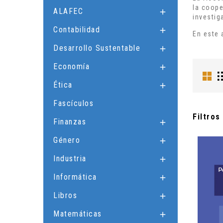
la coope
ALAFEC

investig
Contabilidad

En este 
Desarrollo Sustentable

Economía

Ética

Fascículos
Filtros
Finanzas

Género

Industria

Informática

Libros

Matemáticas
