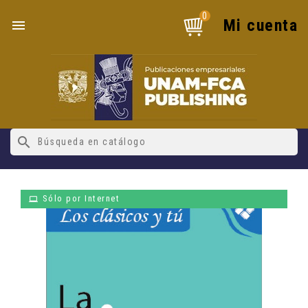
0
Mi cuenta

search
Sólo por Internet