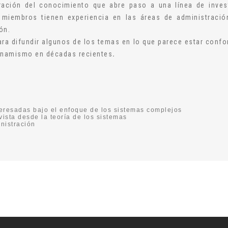
ación del conocimiento que abre paso a una línea de invest
s miembros tienen experiencia en las áreas de administració
ón.
ara difundir algunos de los temas en lo que parece estar conf
inamismo en décadas recientes
.
nteresadas bajo el enfoque de los sistemas complejos
vista desde la teoría de los sistemas
inistración