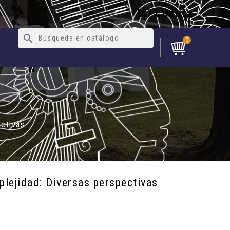
Mi cuenta
search
0
ectivas
plejidad: Diversas perspectivas