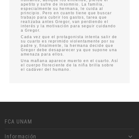
apetito y sufre de insomnio. La familia,
especialmente su hermana, le cuida al
principio. Pero en cuanto tiene que buscar
trabajo para cubrir los gastos, tarea que
realizaba antes Gregor, van perdiendo el
interés y la motivación para seguir cuidando
a Gregor.
Cada vez que el protagonista intenta salir de
su cuarto es reprimido violentamente por su
padre y, finalmente, la hermana decide que
Gregor debe desaparecer ya que supone una
amenaza para ellos.
Una mañana aparece muerto en el cuarto. Así
el cuerpo floreciente de la niña brilla sobre
el cadáver del humano.
FCA UNAM
Información
