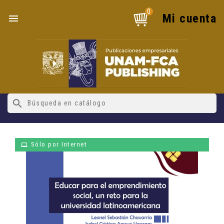
0
Mi cuenta

search
Sólo por Internet