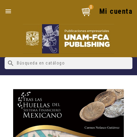
0
Mi cuenta

search