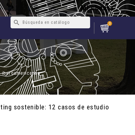
Mi cuenta
search
0
o iberoamericanos
ting sostenible: 12 casos de estudio