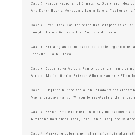
Caso 3. Parque Nacional El Cimatario, Querétaro, México
Ana Karen Huerta Mendoza y Laura Estela Fischer de la
Caso 4. Love Brand Natura: desde una perspectiva de las
Emigdio Larios-Gómez y Thel Augusto Monteiro
Caso 5. Estrategias de mercadeo para café orgánico de l
Franklin Duarte Cueva
Caso 6. Cooperativa Apícola Pampero: Lanzamiento de nue
Arnaldo Mario Litterio, Esteban Alberto Nantes y Elián T
Caso 7. Emprendimiento social en Ecuador y posicionami
Mayra Ortega-Vivanco, Wilson Torres-Ayala y María Esp
Caso 8. ESERP: Emprendimiento social y mercadotecnia s
Almudena Barrientos Báez, José Daniel Barquero Cabrero
Caso 9. Marketing gubernamental en la justicia alternat