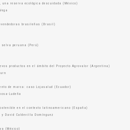
, una reserva ecológica descuidada (México)
 Vega
 vendedoras brasileñas (Brasil)
a selva peruana (Perú)
vos productos en el ámbito del Proyecto Agrovalor (Argentina)
ourn
ento de marca: caso Lojasalud (Ecuador)
inosa-Ludeña
ostenible en el contexto latinoamericano (España)
 y David Caldevilla Domínguez
iva (México)