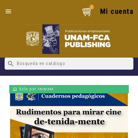
0
Mi cuenta

search
Sólo por Internet