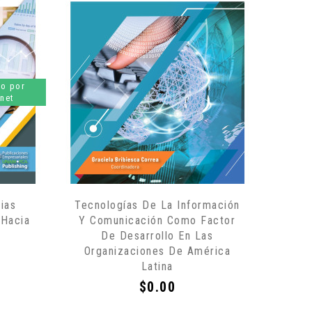
lo por
rnet
ias
Tecnologías De La Información
 Hacia
Y Comunicación Como Factor
De Desarrollo En Las
Organizaciones De América
Latina
Precio
$0.00