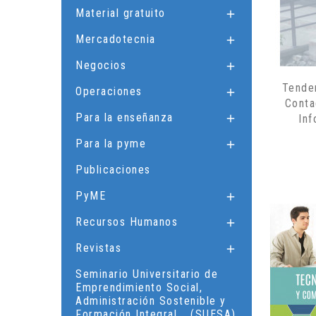
Material gratuito

Mercadotecnia

Negocios

Tende
Operaciones

Conta
Para la enseñanza
In

Para la pyme

Publicaciones
PyME

Recursos Humanos

Revistas

Seminario Universitario de
Emprendimiento Social,
Administración Sostenible y
Formación Integral... (SUESA)