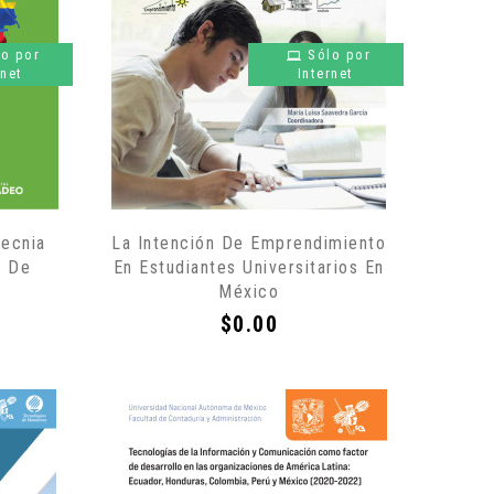
lo por
Sólo por
rnet
Internet
tecnia
La Intención De Emprendimiento
s De
En Estudiantes Universitarios En
México
Precio
$0.00