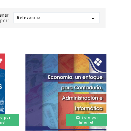
enar
Relevancia

por:
lo por
Sólo por
rnet
Internet