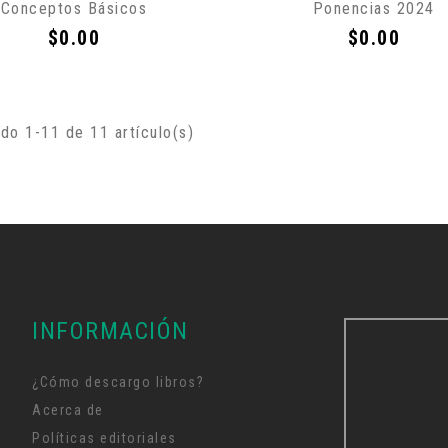
Conceptos Básicos
Ponencias 2024
Precio
Precio
$0.00
$0.00
do 1-11 de 11 artículo(s)
INFORMACIÓN
¿Cómo descargo libros?
Acerca de
Políticas editoriales