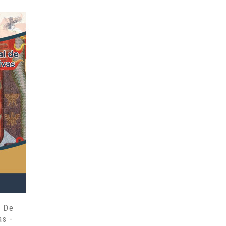
l De
as -