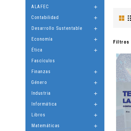
ALAFEC

Contabilidad

Desarrollo Sustentable

Economía

Filtros
Ética

Fascículos
Finanzas

Género

Industria

Informática

Libros

Matemáticas
