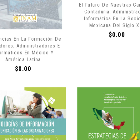
El Futuro De Nuestras Ca
Contaduría, Administrac
Informática En La Soci
Mexicana Del Siglo X
Precio
$0.00
ncias En La Formación De
dores, Administradores E
formáticos En México Y
América Latina
Precio
$0.00