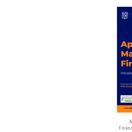
A
Finan