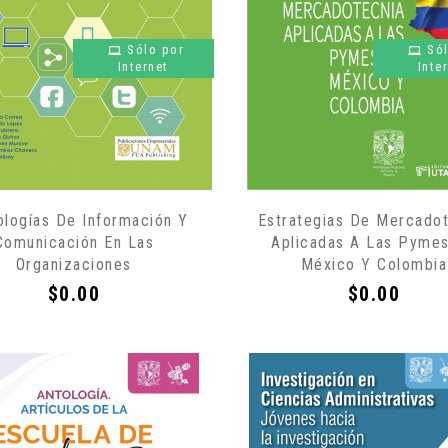
Sólo por
Só
Internet
Inte
ologías De Información Y
Estrategias De Mercado
Comunicación En Las
Aplicadas A Las Pyme
Organizaciones
México Y Colombia
Precio
Precio
$0.00
$0.00