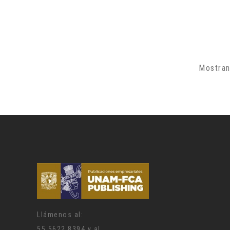
Mostran
Llámenos al:
55 5622 8394 y al