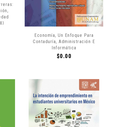
rreras:
ión,
edad
XI
Economía, Un Enfoque Para
Contaduría, Administración E
Informática
Precio
$0.00