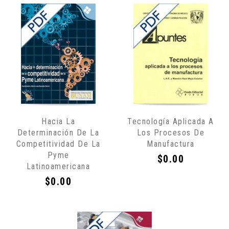
Sólo
Sólo
Hacia La
Tecnología Aplicada A
por
por
Determinación De La
Los Procesos De
Internet
Internet
Competitividad De La
Manufactura
Pyme
Precio
$0.00
Latinoamericana
Precio
$0.00