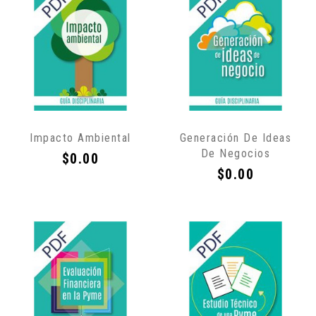
Sólo
Sólo
Impacto Ambiental
Generación De Ideas
por
por
De Negocios
Internet
Internet
Precio
$0.00
Precio
$0.00