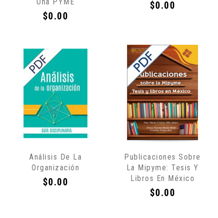
Una PYME
Internet
Internet
Precio
$0.00
Precio
$0.00
Sólo
Sólo
Análisis De La
Publicaciones Sobre
por
por
Organización
La Mipyme: Tesis Y
Internet
Internet
Libros En México
Precio
$0.00
Precio
$0.00