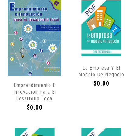
Sólo
La Empresa Y El
por
Modelo De Negocio
Internet
Precio
$0.00
Emprendimiento E
Innovación Para El
Desarrollo Local
Precio
$0.00