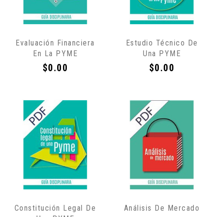
Sólo
Sólo
Evaluación Financiera
Estudio Técnico De
por
por
En La PYME
Una PYME
Internet
Internet
Precio
Precio
$0.00
$0.00
Sólo
Sólo
Constitución Legal De
Análisis De Mercado
por
por