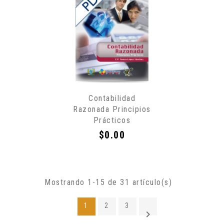
Sólo
Contabilidad
por
Razonada Principios
Internet
Prácticos
Precio
$0.00
Mostrando 1-15 de 31 artículo(s)
1
2
3
