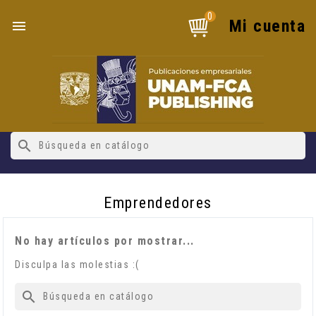
0
Mi cuenta

search
Emprendedores
No hay artículos por mostrar...
Disculpa las molestias :(
search