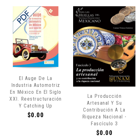
Sólo
El Auge De La
por
Industria Automotriz
Internet
En México En El Siglo
La Producción
XXI. Reestructuración
Artesanal Y Su
Y Catching Up
Contribución A La
Precio
$0.00
Riqueza Nacional -
Fascículo 3
Precio
$0.00