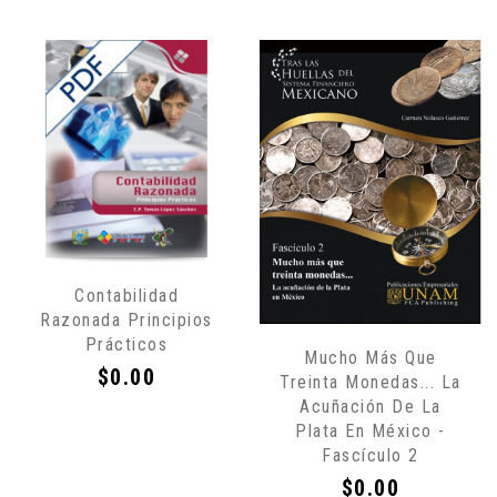
Sólo
Contabilidad
por
Razonada Principios
Internet
Prácticos
Mucho Más Que
Precio
$0.00
Treinta Monedas... La
Acuñación De La
Plata En México -
Fascículo 2
Precio
$0.00