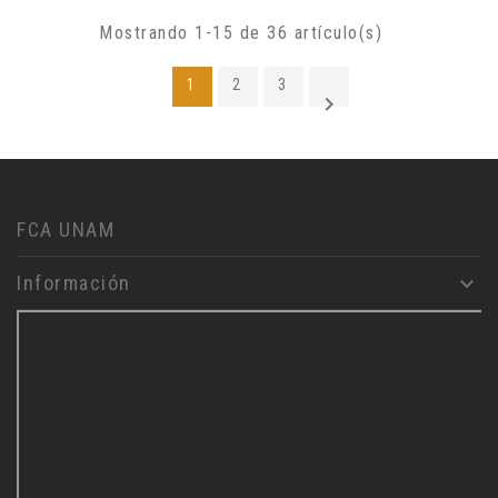
Mostrando 1-15 de 36 artículo(s)
1
2
3

FCA UNAM
Información
