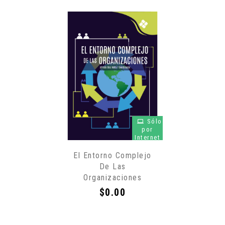
Sólo
por
Internet
El Entorno Complejo
De Las
Organizaciones
Precio
$0.00