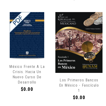
Sólo
México Frente A La
por
Crisis. Hacia Un
Internet
Nuevo Curso De
Los Primeros Bancos
Desarrollo
En México - Fascículo
Precio
$0.00
1
Precio
$0.00