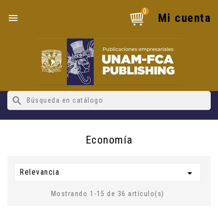
0
Mi cuenta

search
Economía
Relevancia

Mostrando 1-15 de 36 artículo(s)