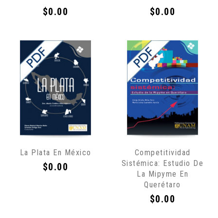
Precio
Precio
$0.00
$0.00
Sólo
Sólo
La Plata En México
Competitividad
por
por
Sistémica: Estudio De
Internet
Internet
Precio
$0.00
La Mipyme En
Querétaro
Precio
$0.00